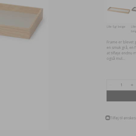
Lille Eg/ beige
Lill
bei
Frame er blevet 
en smuk grå, en 
at tilføje endnu 
også mul...
Antal
Reducer
Ø
antal
an
for
for
Frame
Fr
bakke
ba
lille
lil
eg/
eg
grå
gr
Tilføj til ønske