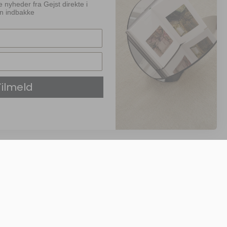
nyheder fra Gejst direkte i
in indbakke
aurschou
Tilmeld