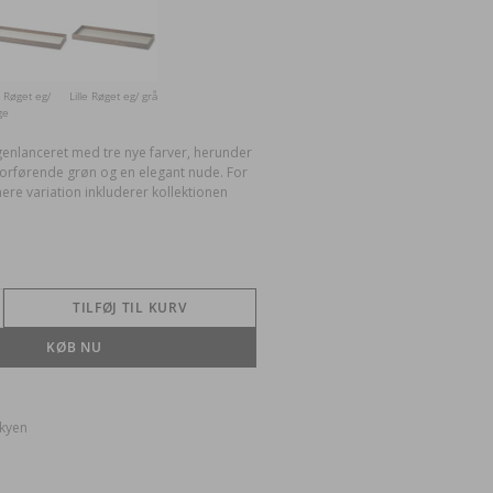
e Røget eg/
Lille Røget eg/ grå
ge
genlanceret med tre nye farver, herunder
forførende grøn og en elegant nude. For
mere variation inkluderer kollektionen
TILFØJ TIL KURV
g
tal
KØB NU
ame
kke
le
/
å
skyen