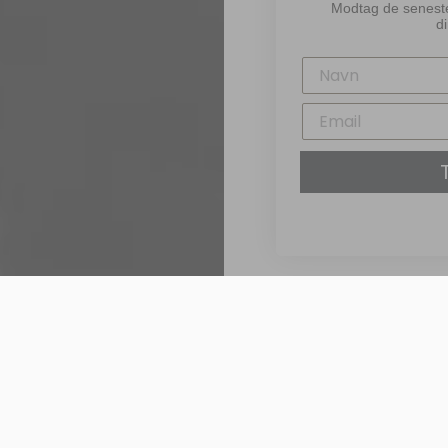
Modtag de seneste 
d
Johansen & F
LÆS MERE