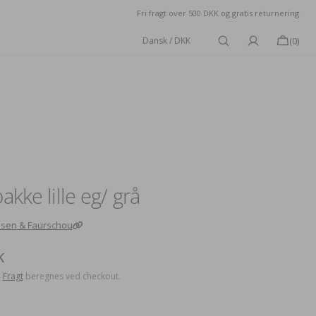
Fri fragt over 500 DKK og gratis returnering
Kurv
(0)
0
produkter
turer
Skåle
Spejle
Urtepotteskjulere
Vaser
Vægure
sketøjskurv
kke lille eg/ grå
sen & Faurschou
s
K
.
Fragt
beregnes ved checkout.