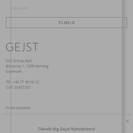
Din
e-
mail
TILMELD
DDI Group ApS
Bitsovvej 1, 7400 Herning
Danmark
Tlf.: +45 77 99 00 12
CVR: 35477357
Professionelle
Kontakt
Tilmeld dig Gejst Nyhedsbrev!
Kundeservice