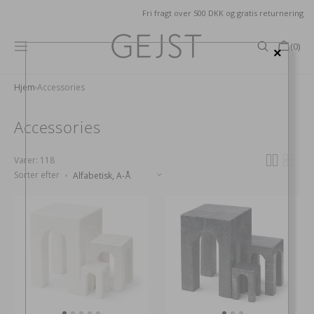
GÅ TIL
Fri fragt over 500 DKK og gratis returnering
INDHOLD
Kurv
(0)
×
0
produkter
Hjem
Accessories
Collection:
Accessories
Varer: 118
Sorter efter
Arkis
Arkis
bogstøtte
bogstøtte
hvid
sort