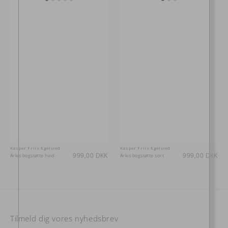
Kasper Friis Egelund
Kasper Friis Egelund
Vendor:
Vendor:
Normalpris
999,00 DKK
Normalpris
999,00 DKK
Arkis bogstøtte hvid
Arkis bogstøtte sort
Tilmeld dig vores nyhedsbrev