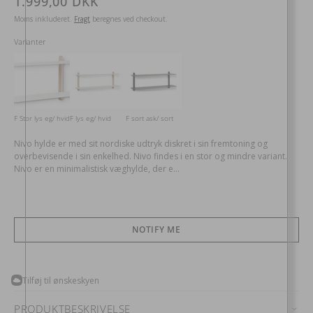
Normalpris
1.999,00 DKK
Moms inkluderet.
Fragt
beregnes ved checkout.
Varianter
F Stor lys eg/ hvid
F lys eg/ hvid
F sort ask/ sort
Nivo hylde er med sit nordiske udtryk diskret i sin fremtoning og
overbevisende i sin enkelhed. Nivo findes i en stor og mindre variant.
Nivo er en minimalistisk væghylde, der e...
NOTIFY ME
Tilføj til ønskeskyen
PRODUKTBESKRIVELSE