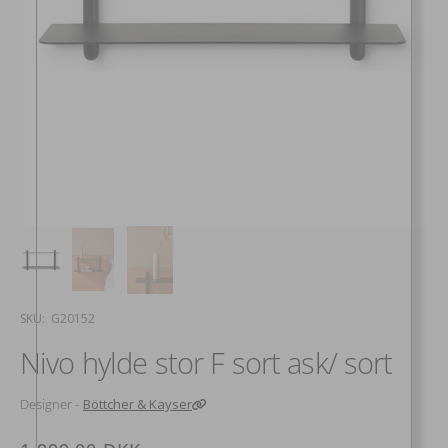
SKU:
SKU: G20152
Nivo hylde stor F sort ask/ sort
Designer -
Böttcher & Kayser