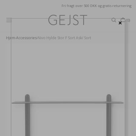
GÅ TIL
Fri fragt over 500 DKK og gratis returnering
INDHOLD
Kurv
(0)
×
0
produkter
Hjem
Accessories
Nivo Hylde Stor F Sort Ask/ Sort