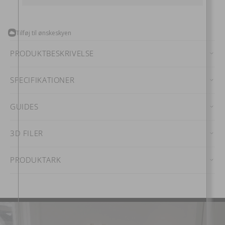
Radent
Radent
hardwired
hardwired
væglampe
væglampe
kort
kort
hvid
hvid
Tilføj til ønskeskyen
PRODUKTBESKRIVELSE
SPECIFIKATIONER
GUIDES
3D FILER
PRODUKTARK