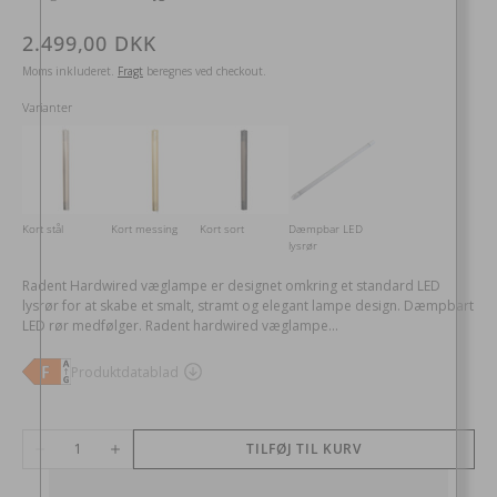
Normalpris
2.499,00 DKK
Moms inkluderet.
Fragt
beregnes ved checkout.
Varianter
Kort stål
Kort messing
Kort sort
Dæmpbar LED
lysrør
Radent Hardwired væglampe er designet omkring et standard LED
lysrør for at skabe et smalt, stramt og elegant lampe design. Dæmpbart
LED rør medfølger. Radent hardwired væglampe...
Antal
TILFØJ TIL KURV
Reducer
Øg
antal
antal
for
for