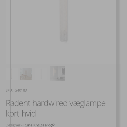
SKU:
SKU: G40183
Radent hardwired væglampe
kort hvid
Designer -
Rune Krøjgaard