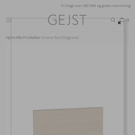
GÅ TIL
Fri fragt over 500 DKK og gratis returnering
INDHOLD
Kurv
(0)
×
0
produkter
Hjem
Alle Produkter
Sceene Reol Bagpanel