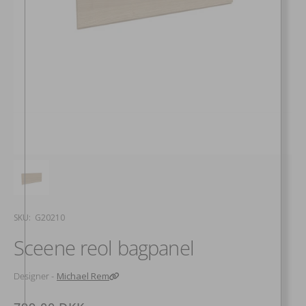
SKU:
SKU: G20210
Sceene reol bagpanel
Designer -
Michael Rem