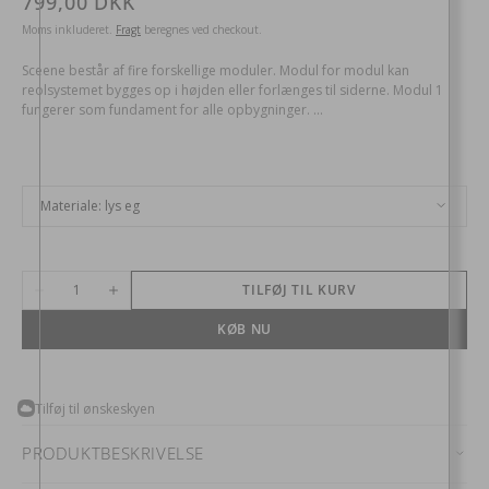
Normalpris
799,00 DKK
Moms inkluderet.
Fragt
beregnes ved checkout.
Sceene består af fire forskellige moduler. Modul for modul kan
reolsystemet bygges op i højden eller forlænges til siderne. Modul 1
fungerer som fundament for alle opbygninger. ...
Materiale:
lys eg
lys eg
Antal
TILFØJ TIL KURV
Reducer
Øg
antal
antal
for
for
KØB NU
Sceene
Sceene
reol
reol
bagpanel
bagpanel
Tilføj til ønskeskyen
PRODUKTBESKRIVELSE