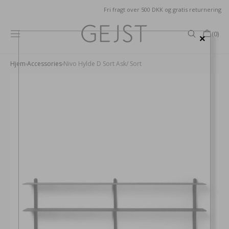
GÅ TIL
Fri fragt over 500 DKK og gratis returnering
INDHOLD
Kurv
(0)
×
0
produkter
Hjem
Accessories
Nivo Hylde D Sort Ask/ Sort