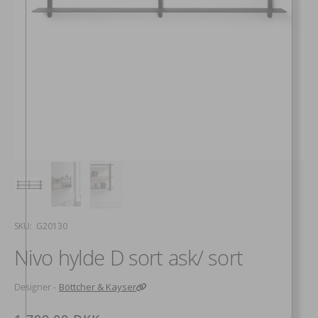
SKU:
SKU: G20130
Nivo hylde D sort ask/ sort
Designer -
Böttcher & Kayser