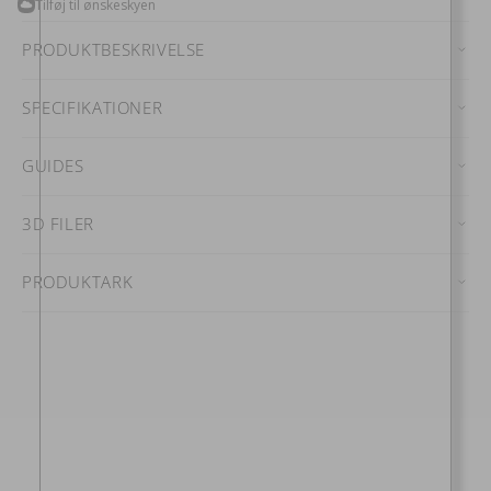
Tilføj til ønskeskyen
sort
sort
PRODUKTBESKRIVELSE
SPECIFIKATIONER
GUIDES
3D FILER
PRODUKTARK