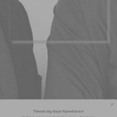
Tilmeld dig Gejst Nyhedsbrev!
Modtag de seneste nyheder fra Gejst direkte i din indbakke