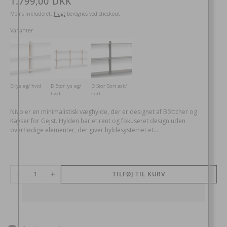
Normalpris
1.799,00 DKK
Moms inkluderet.
Fragt
beregnes ved checkout.
Varianter
D lys eg/ hvid
D Stor lys eg/
D Stor Sort ask/
hvid
sort
Nivo er en minimalistisk væghylde, der er designet af Böttcher og
Kayser for Gejst. Hylden har et rent og fokuseret design uden
overflødige elementer, der giver hyldesystemet et...
Antal
TILFØJ TIL KURV
Reducer
Øg
antal
antal
for
for
Nivo
Nivo
hylde
hylde
D
D
sort
sort
ask/
ask/